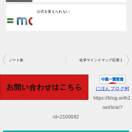
公式を覚えられない
投
ノート術
化学マインドマップ応用１
稿
ナ
ビ
にほんブログ村
ゲ
https://blog.with2.
ー
net/link/?
シ
id=2100082
ョ