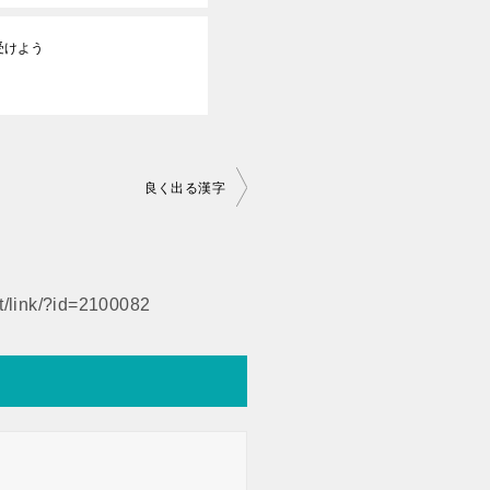
受けよう
良く出る漢字
et/link/?id=2100082