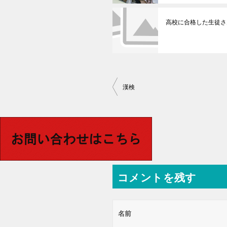
高校に合格した生徒さ
投
漢検
稿
ナ
ビ
ゲ
ー
コメントを残す
シ
ョ
ン
名前