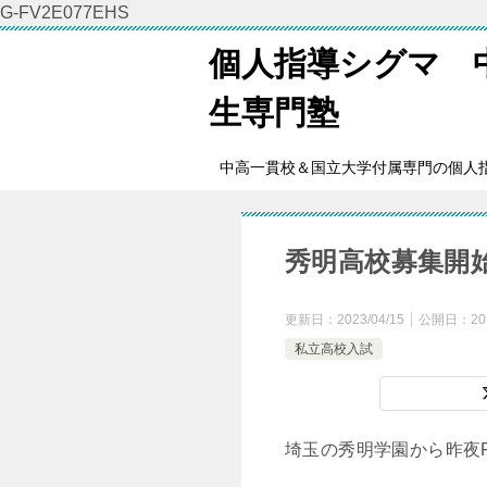
G-FV2E077EHS
個人指導シグマ 
生専門塾
中高一貫校＆国立大学付属専門の個人
秀明高校募集開
更新日：
2023/04/15
公開日：
20
私立高校入試
埼玉の秀明学園から昨夜