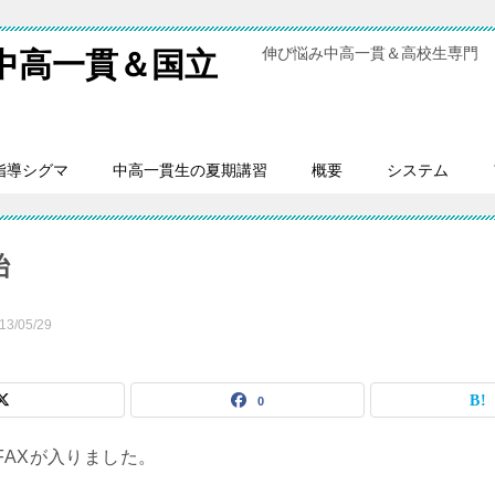
伸び悩み中高一貫＆高校生専門 
中高一貫＆国立
指導シグマ
中高一貫生の夏期講習
概要
システム
始
13/05/29
0
FAXが入りました。