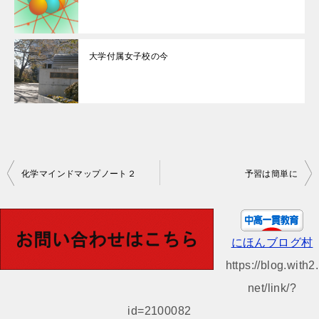
大学付属女子校の今
投
化学マインドマップノート２
予習は簡単に
稿
ナ
ビ
にほんブログ村
ゲ
https://blog.with2.
ー
net/link/?
シ
id=2100082