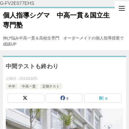
G-FV2E077EHS
個人指導シグマ 中高一貫＆国立生
専門塾
伸び悩み中高一貫＆高校生専門 オーダーメイドの個人指導授業で
成績UP
中間テストも終わり
公開日：
2013/10/25
中学
中高一貫
定期テスト
0
0