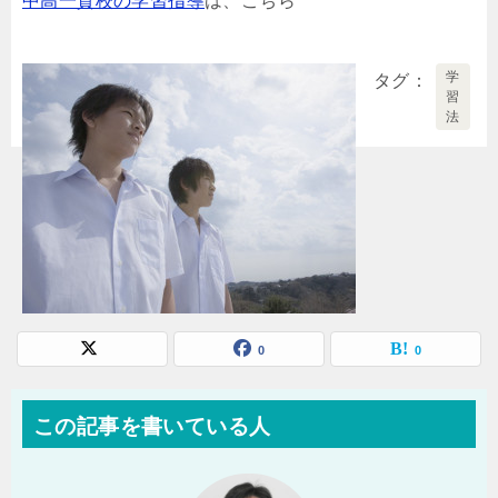
中高一貫校の学習指導
は、こちら
学
タグ
習
法
0
0
この記事を書いている人