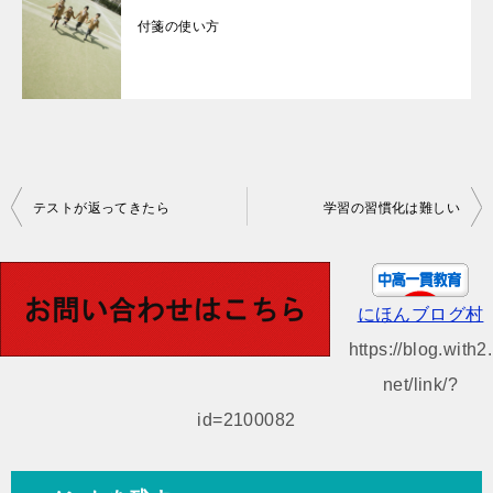
付箋の使い方
投
テストが返ってきたら
学習の習慣化は難しい
稿
ナ
ビ
にほんブログ村
ゲ
https://blog.with2.
ー
net/link/?
シ
id=2100082
ョ
ン