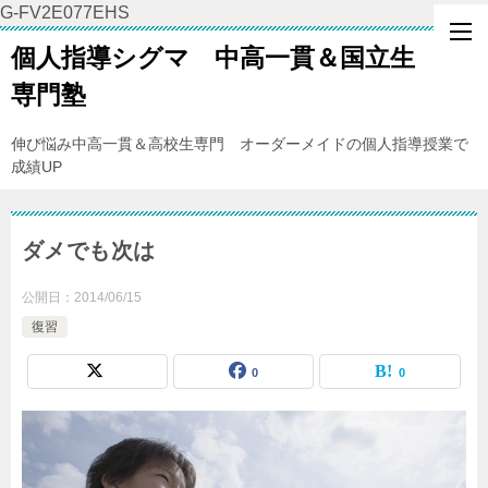
G-FV2E077EHS
個人指導シグマ 中高一貫＆国立生
専門塾
伸び悩み中高一貫＆高校生専門 オーダーメイドの個人指導授業で
成績UP
ダメでも次は
公開日：
2014/06/15
復習
0
0