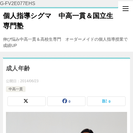
G-FV2E077EHS
個人指導シグマ 中高一貫＆国立生
専門塾
伸び悩み中高一貫＆高校生専門 オーダーメイドの個人指導授業で
成績UP
成人年齢
公開日：
2014/06/23
中高一貫
0
0