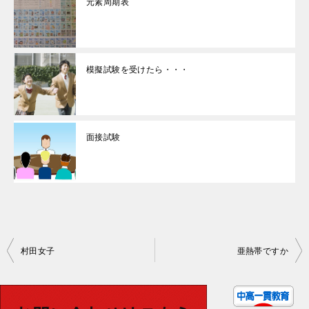
元素周期表
模擬試験を受けたら・・・
面接試験
投
村田女子
亜熱帯ですか
稿
ナ