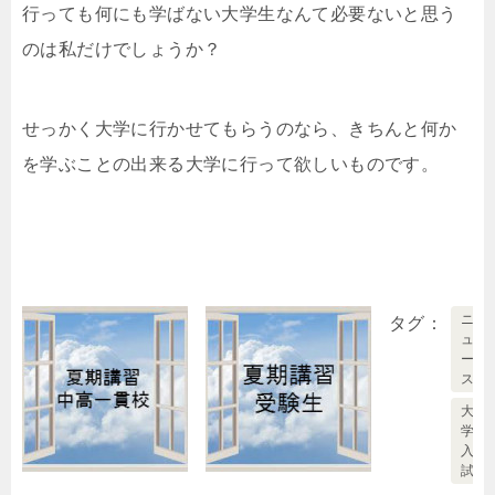
行っても何にも学ばない大学生なんて必要ないと思う
のは私だけでしょうか？
せっかく大学に行かせてもらうのなら、きちんと何か
を学ぶことの出来る大学に行って欲しいものです。
ニ
タグ
ュ
ー
ス
大
学
入
試