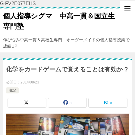
G-FV2E077EHS
個人指導シグマ 中高一貫＆国立生
専門塾
伸び悩み中高一貫＆高校生専門 オーダーメイドの個人指導授業で
成績UP
化学をカードゲームで覚えることは有効か？
公開日：
2014/08/23
暗記
0
0