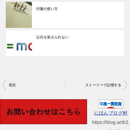
付箋の使い方
公式を覚えられない
投
音読
ストーリーで記憶する
稿
ナ
ビ
にほんブログ村
ゲ
https://blog.with2.