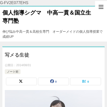
G-FV2E077EHS
個人指導シグマ 中高一貫＆国立生
専門塾
伸び悩み中高一貫＆高校生専門 オーダーメイドの個人指導授業で
成績UP
写メる生徒
公開日：
2014/08/31
ノート術
0
0