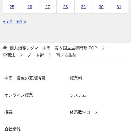
25
26
27
28
29
30
31
« 7月
9月 »
個人指導シグマ 中高一貫＆国立生専門塾
TOP
学習法
ノート術
写メる生徒
中高一貫生の夏期講習
授業料
オンライン授業
システム
概要
体系数学コース
会社情報