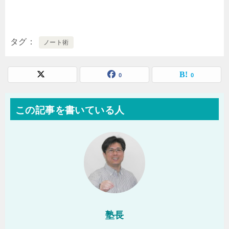
タグ
ノート術
0
0
この記事を書いている人
塾長