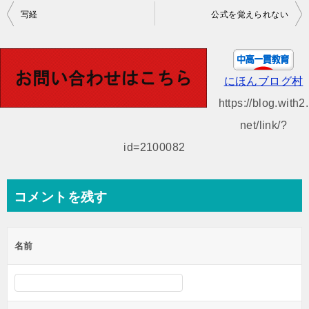
投
写経
公式を覚えられない
稿
ナ
ビ
にほんブログ村
ゲ
https://blog.with2.
ー
net/link/?
シ
id=2100082
ョ
ン
コメントを残す
名前