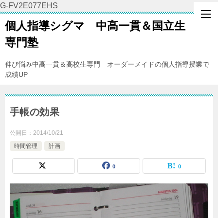
G-FV2E077EHS
個人指導シグマ 中高一貫＆国立生
専門塾
伸び悩み中高一貫＆高校生専門 オーダーメイドの個人指導授業で
成績UP
手帳の効果
公開日：
2014/10/21
時間管理
計画
0
0