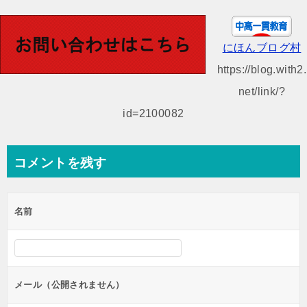
稿
ナ
ビ
にほんブログ村
ゲ
https://blog.with2.
ー
net/link/?
シ
id=2100082
ョ
ン
コメントを残す
名前
メール（公開されません）