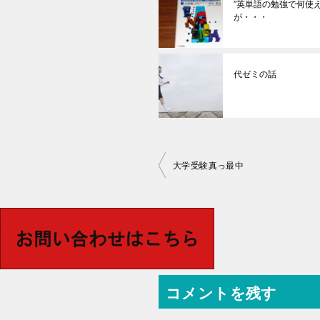
”英単語の勉強で何使
が・・・
代ゼミの話
投
大学受験真っ最中
稿
ナ
ビ
ゲ
ー
コメントを残す
シ