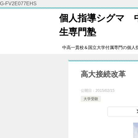
G-FV2E077EHS
個人指導シグマ 
生専門塾
中高一貫校＆国立大学付属専門の個人
高大接続改革
公開日：
2015/02/15
大学受験