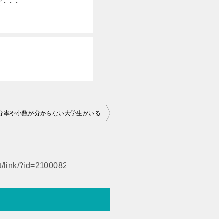
ど・・・
分率や小数が分からない大学生がいる
et/link/?id=2100082