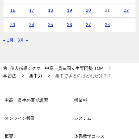
16
17
18
19
20
21
22
23
24
25
26
27
28
« 1月
3月 »
個人指導シグマ 中高一貫＆国立生専門塾
TOP
学習法
集中力
集中できるのはどれだけ？？
中高一貫生の夏期講習
授業料
オンライン授業
システム
概要
体系数学コース