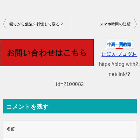
投
寝てから勉強？我慢して寝る？
スマホ時間の短縮
稿
ナ
ビ
にほんブログ村
ゲ
https://blog.with2.
ー
net/link/?
シ
id=2100082
ョ
ン
コメントを残す
名前