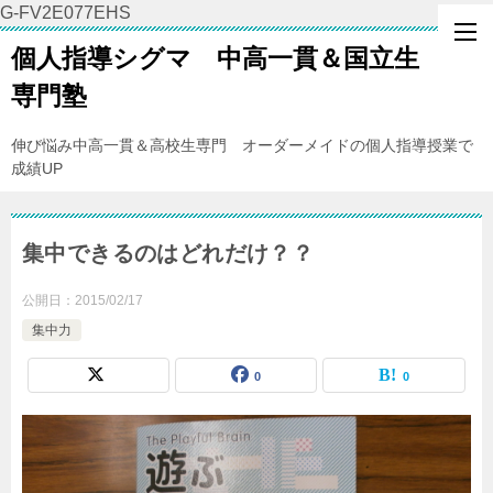
G-FV2E077EHS
個人指導シグマ 中高一貫＆国立生
専門塾
伸び悩み中高一貫＆高校生専門 オーダーメイドの個人指導授業で
成績UP
集中できるのはどれだけ？？
公開日：
2015/02/17
集中力
0
0