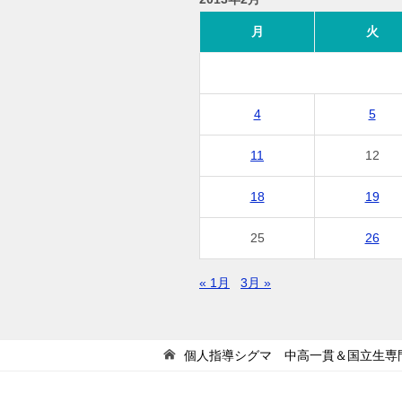
月
火
4
5
11
12
18
19
25
26
« 1月
3月 »
個人指導シグマ 中高一貫＆国立生専