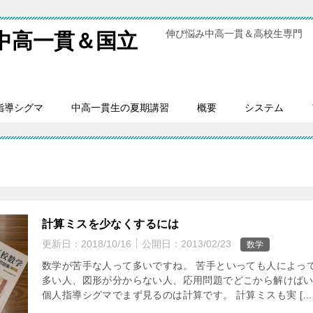
伸び悩み中高一貫＆高校生専門 
中高一貫＆国立
指導シグマ
中高一貫生の夏期講習
概要
システム
計算ミスを少なくするには
更新日：
2018/10/16
公開日：
2013/02/23
数学
数学が苦手な人って多いですね。 苦手といっても人によっ
多い人、図形が分からない人、応用問題でどこから解けば
個人指導シグマでまず見るのは計算です。 計算ミスも実 […