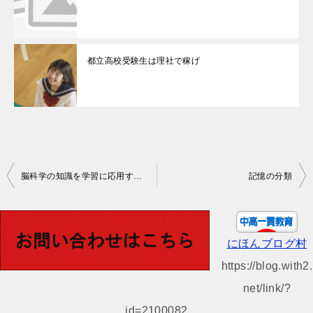
都立高校受験生は理社で稼げ
投
脳科学の知識を学習に応用すると人より半歩先に行けるかも？
記憶の分類
稿
ナ
ビ
にほんブログ村
ゲ
https://blog.with2.
ー
net/link/?
シ
id=2100082