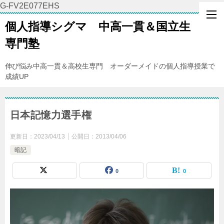
G-FV2E077EHS
個人指導シグマ 中高一貫＆国立生
専門塾
伸び悩み中高一貫＆高校生専門 オーダーメイドの個人指導授業で
成績UP
日本記憶力選手権
更新日：
2023/04/13
公開日：
2013/04/06
暗記
0
0