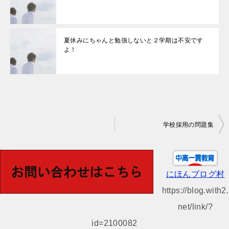
夏休みにちゃんと勉強しないと２学期は不安です
よ！
投
学校採用の問題集
稿
ナ
ビ
にほんブログ村
ゲ
https://blog.with2.
ー
net/link/?
シ
id=2100082