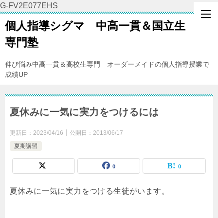
G-FV2E077EHS
個人指導シグマ 中高一貫＆国立生
専門塾
伸び悩み中高一貫＆高校生専門 オーダーメイドの個人指導授業で
成績UP
夏休みに一気に実力をつけるには
更新日：
2023/04/16
公開日：
2013/06/17
夏期講習
0
0
夏休みに一気に実力をつける生徒がいます。