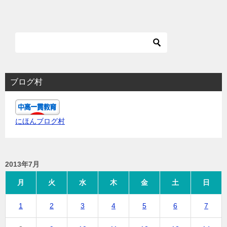
ブログ村
にほんブログ村
2013年7月
月
火
水
木
金
土
日
1
2
3
4
5
6
7