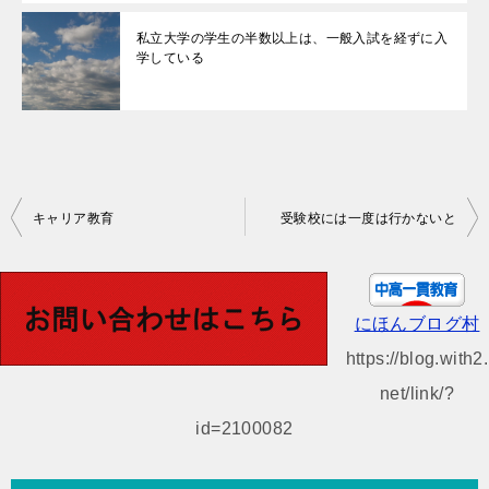
私立大学の学生の半数以上は、一般入試を経ずに入
学している
投
キャリア教育
受験校には一度は行かないと
稿
ナ
ビ
にほんブログ村
ゲ
https://blog.with2.
ー
net/link/?
シ
id=2100082
ョ