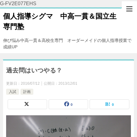
G-FV2E077EHS
個人指導シグマ 中高一貫＆国立生
専門塾
伸び悩み中高一貫＆高校生専門 オーダーメイドの個人指導授業で
成績UP
過去問はいつやる？
更新日：
2016/07/12
公開日：
2013/12/01
入試
計画
0
0