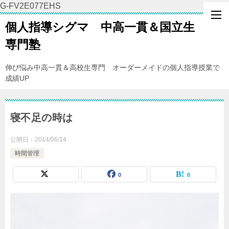
G-FV2E077EHS
個人指導シグマ 中高一貫＆国立生
専門塾
伸び悩み中高一貫＆高校生専門 オーダーメイドの個人指導授業で
成績UP
寝不足の時は
公開日：
2014/06/14
時間管理
0
0