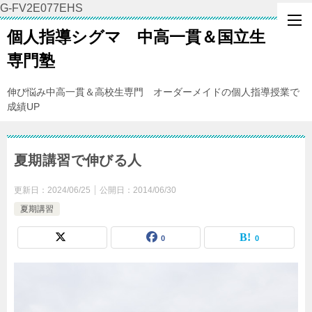
G-FV2E077EHS
個人指導シグマ 中高一貫＆国立生
専門塾
伸び悩み中高一貫＆高校生専門 オーダーメイドの個人指導授業で
成績UP
夏期講習で伸びる人
更新日：
2024/06/25
公開日：
2014/06/30
夏期講習
0
0