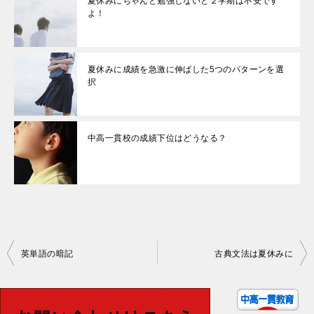
夏休みにちゃんと勉強しないと２学期は不安です
よ！
夏休みに成績を急激に伸ばした5つのパターンを選
択
中高一貫校の成績下位はどうなる？
投
英単語の暗記
古典文法は夏休みに
稿
ナ