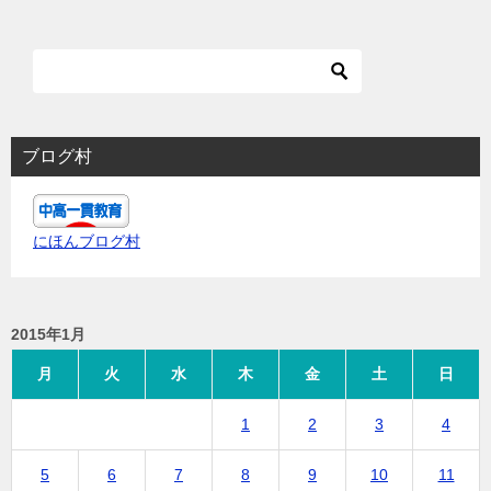
ブログ村
にほんブログ村
2015年1月
月
火
水
木
金
土
日
1
2
3
4
5
6
7
8
9
10
11