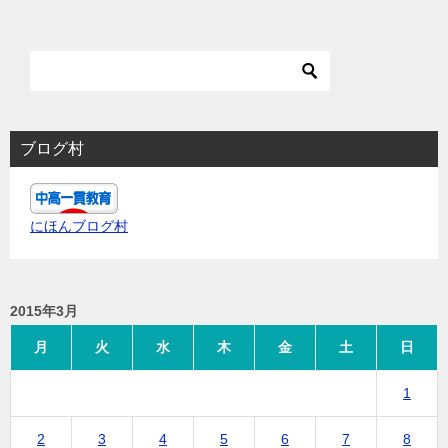
ブログ村
にほんブログ村
2015年3月
月
火
水
木
金
土
日
1
2
3
4
5
6
7
8