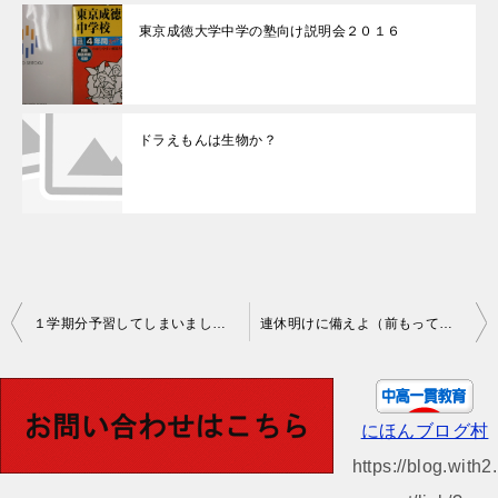
東京成徳大学中学の塾向け説明会２０１６
ドラえもんは生物か？
投
１学期分予習してしまいました。
連休明けに備えよ（前もって予習しておくと楽ですよ。）
稿
ナ
ビ
にほんブログ村
ゲ
https://blog.with2.
ー