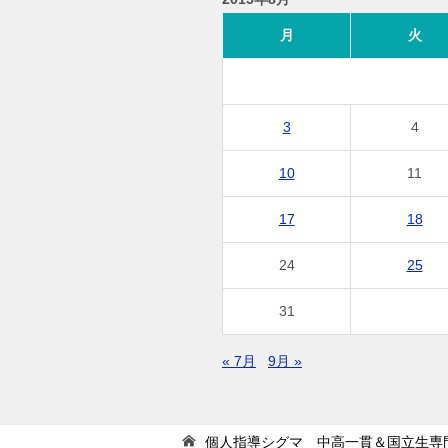
月
火
3
4
10
11
17
18
24
25
31
« 7月
9月 »
個人指導シグマ 中高一貫＆国立生専