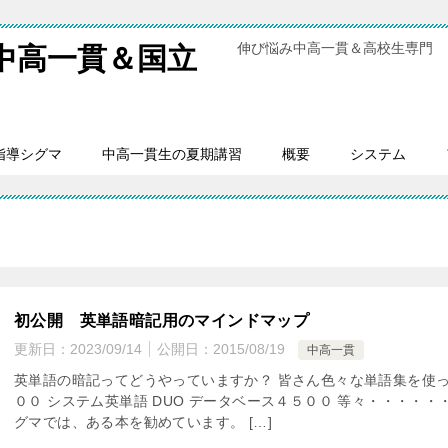
伸び悩み中高一貫＆高校生専門 
中高一貫＆国立
指導シグマ
中高一貫生の夏期講習
概要
システム
初公開 英単語暗記用のマインドマップ
更新日：
2023/09/14
公開日：
2015/08/19
中高一貫
英単語の暗記ってどうやっていますか？ 皆さん色々な単語集を使っ
００ システム英単語 DUO データベース４５００ 等々・・・・・
グマでは、ある本を勧めています。 […]