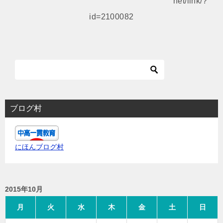
net/link/?
シ
id=2100082
ョ
ン
ブログ村
にほんブログ村
2015年10月
月
火
水
木
金
土
日