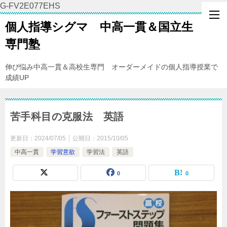
G-FV2E077EHS
個人指導シグマ 中高一貫＆国立生
専門塾
伸び悩み中高一貫＆高校生専門 オーダーメイドの個人指導授業で
成績UP
苦手科目の克服法 英語
更新日：
2024/07/05
公開日：
2015/10/05
中高一貫
学習意欲
学習法
英語
0
0