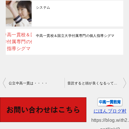
システム
中高一貫校＆国立大学付属専門の個人指導シグマ
投
公立中高一貫は・・・・
音読すると頭が良くなるってホント？
稿
ナ
ビ
にほんブログ村
ゲ
https://blog.with2.
ー