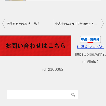
投
苦手科目の克服法 英語
中高生のあなた10年後はどうなっていたいですか？
稿
ナ
ビ
にほんブログ村
ゲ
https://blog.with2.
ー
net/link/?
シ
id=2100082
ョ
ン