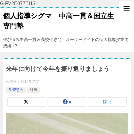
G-FV2E077EHS
個人指導シグマ 中高一貫＆国立生
専門塾
伸び悩み中高一貫＆高校生専門 オーダーメイドの個人指導授業で
成績UP
来年に向けて今年を振り返りましょう
公開日：
2015/12/27
学習意欲
計画
0
0