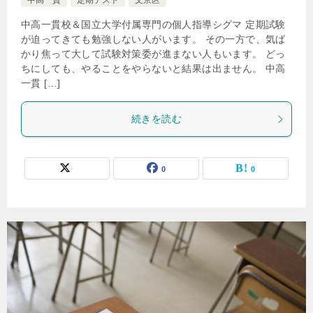
中高一貫
定期テスト
文京区
中高一貫校＆国立大学付属専門の個人指導シグマ 定期試験
が迫ってきても勉強しない人がいます。 その一方で、気ば
かり焦って大して試験対策委が進まない人もいます。 どっ
ちにしても、やることをやらないと結果は出ません。 中高
一貫 […]
続きを読む
0
0