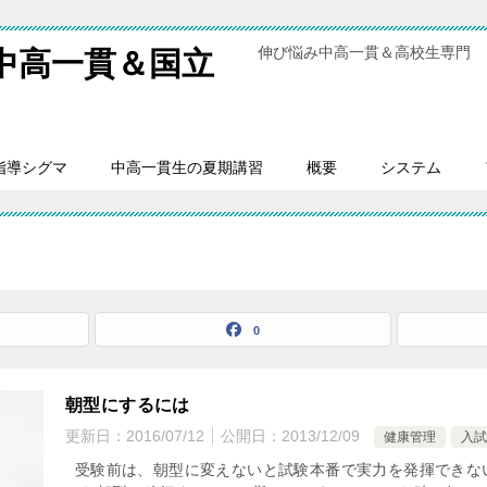
伸び悩み中高一貫＆高校生専門 
中高一貫＆国立
指導シグマ
中高一貫生の夏期講習
概要
システム
0
朝型にするには
更新日：
2016/07/12
公開日：
2013/12/09
健康管理
入
受験前は、朝型に変えないと試験本番で実力を発揮できな