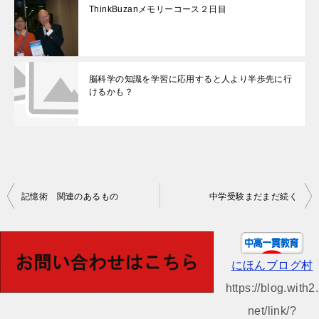
ThinkBuzanメモリーコース２日目
脳科学の知識を学習に応用すると人より半歩先に行
けるかも？
投
記憶術 関連のあるもの
中学受験まだまだ続く
稿
ナ
ビ
にほんブログ村
ゲ
https://blog.with2.
ー
net/link/?