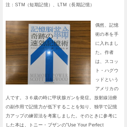
注：STM（短期記憶）、LTM（長期記憶）
偶然、記憶
術の本を手
に入れまし
た。作者
は、スコッ
ト・ハグウ
ッドという
アメリカの
人です。３６歳の時に甲状腺ガンを発症。放射線治療
の副作用で記憶力が低下することを知り、独学で記憶
力アップの練習法を考案しました。そのときに参考に
した本は、トニー・ブザンの”Use Your Perfect