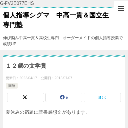
G-FV2E077EHS
個人指導シグマ 中高一貫＆国立生
専門塾
伸び悩み中高一貫＆高校生専門 オーダーメイドの個人指導授業で
成績UP
１２歳の文学賞
更新日：
2023/04/17
公開日：
2013/07/07
国語
0
0
夏休みの宿題に読書感想文があります。