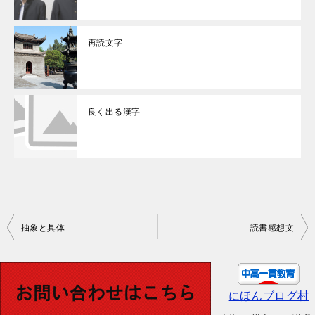
再読文字
良く出る漢字
投
抽象と具体
読書感想文
稿
ナ
ビ
にほんブログ村