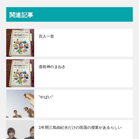
関連記事
百人一首
道祖神のまねき
”やばい”
1年間三島由紀夫だけの現国の授業があるらしい