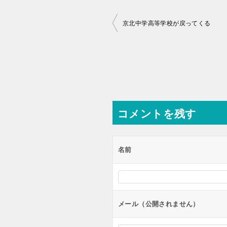
投
京北中学高等学校が戻ってくる
稿
ナ
ビ
ゲ
ー
コメントを残す
シ
ョ
ン
名前
メール（公開されません）