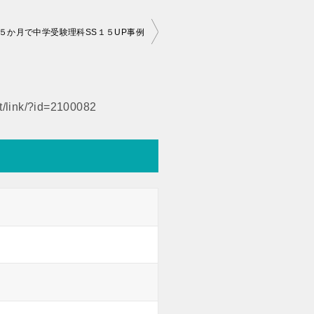
５か月で中学受験理科SS１５UP事例
et/link/?id=2100082