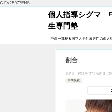
G-FV2E077EHS
個人指導シグマ 
生専門塾
中高一貫校＆国立大学付属専門の個人
割合
更新日：
2023/04/17
公開日：
20
中学受験