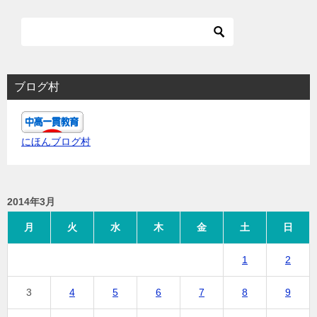
ブログ村
にほんブログ村
2014年3月
月
火
水
木
金
土
日
1
2
3
4
5
6
7
8
9