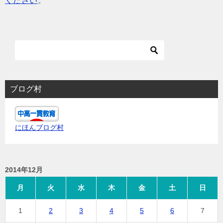
ください
。
ブログ村
にほんブログ村
2014年12月
月
火
水
木
金
土
日
1
2
3
4
5
6
7