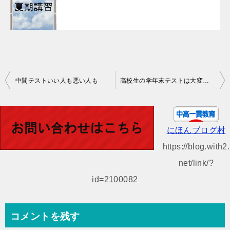
投
中間テストいい人も悪い人も
高校生の学年末テストは大変かも
稿
ナ
ビ
にほんブログ村
ゲ
https://blog.with2.
ー
net/link/?
シ
id=2100082
ョ
ン
コメントを残す