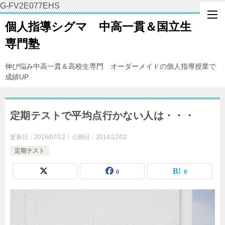
G-FV2E077EHS
個人指導シグマ 中高一貫＆国立生
専門塾
伸び悩み中高一貫＆高校生専門 オーダーメイドの個人指導授業で
成績UP
定期テストで平均点行かない人は・・・
更新日：
2016/07/12
公開日：
2014/12/02
定期テスト
0
0