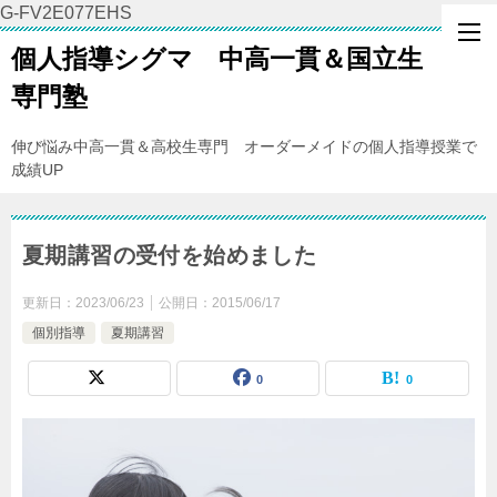
G-FV2E077EHS
個人指導シグマ 中高一貫＆国立生
専門塾
伸び悩み中高一貫＆高校生専門 オーダーメイドの個人指導授業で
成績UP
夏期講習の受付を始めました
更新日：
2023/06/23
公開日：
2015/06/17
個別指導
夏期講習
0
0