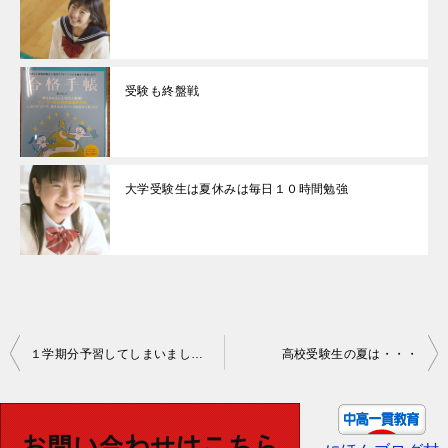
受験も終盤戦
大学受験生は夏休みは毎日１０時間勉強
投
１学期分予習してしまいました。
高校受験生の夏は・・・
稿
ナ
ビ