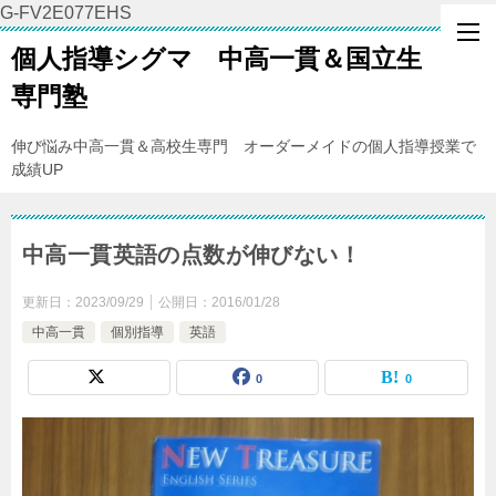
G-FV2E077EHS
個人指導シグマ 中高一貫＆国立生
専門塾
伸び悩み中高一貫＆高校生専門 オーダーメイドの個人指導授業で
成績UP
中高一貫英語の点数が伸びない！
更新日：
2023/09/29
公開日：
2016/01/28
中高一貫
個別指導
英語
0
0