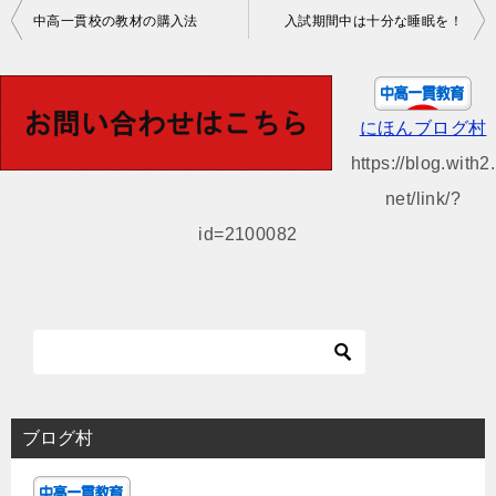
投
中高一貫校の教材の購入法
入試期間中は十分な睡眠を！
稿
ナ
ビ
にほんブログ村
ゲ
https://blog.with2.
ー
net/link/?
シ
id=2100082
ョ
ン
ブログ村