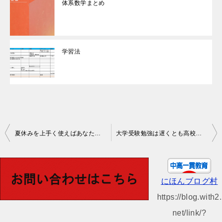
体系数学まとめ
学習法
投
夏休みを上手く使えばあなたも変われるかも
大学受験勉強は遅くとも高校２年生の夏休みから
稿
ナ
ビ
にほんブログ村
ゲ
https://blog.with2.
ー
net/link/?