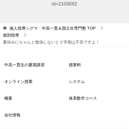
シ
id=2100082
ョ
ン
個人指導シグマ 中高一貫＆国立生専門塾
TOP
個別指導
夏休みにちゃんと勉強しないと２学期は不安ですよ！
中高一貫生の夏期講習
授業料
オンライン授業
システム
概要
体系数学コース
会社情報