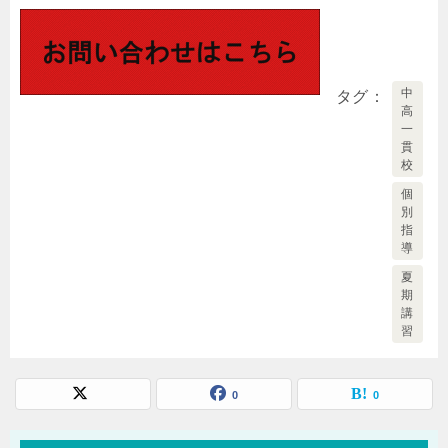
中
タグ
高
一
貫
校
個
別
指
導
夏
期
講
習
0
0