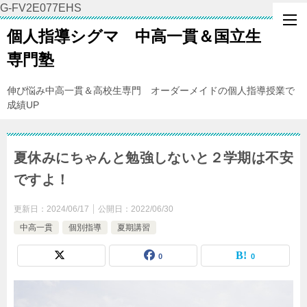
G-FV2E077EHS
個人指導シグマ 中高一貫＆国立生
専門塾
伸び悩み中高一貫＆高校生専門 オーダーメイドの個人指導授業で
成績UP
夏休みにちゃんと勉強しないと２学期は不安
ですよ！
更新日：
2024/06/17
公開日：
2022/06/30
中高一貫
個別指導
夏期講習
0
0