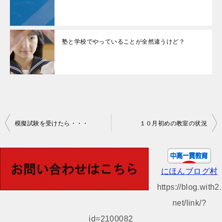
塾と学校でやっていることが全然違うけど？
投
模擬試験を受けたら・・・
１０月初めの教室の状況
稿
ナ
ビ
にほんブログ村
ゲ
https://blog.with2.
ー
net/link/?
シ
id=2100082