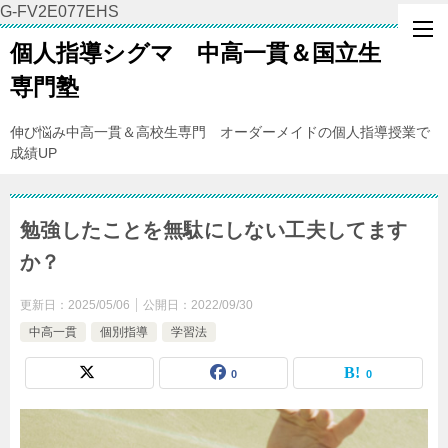
G-FV2E077EHS
個人指導シグマ 中高一貫＆国立生
専門塾
伸び悩み中高一貫＆高校生専門 オーダーメイドの個人指導授業で
成績UP
勉強したことを無駄にしない工夫してます
か？
更新日：
2025/05/06
公開日：
2022/09/30
中高一貫
個別指導
学習法
0
0