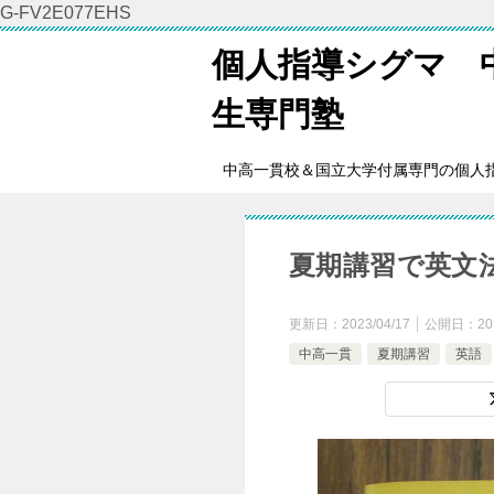
G-FV2E077EHS
個人指導シグマ 
生専門塾
中高一貫校＆国立大学付属専門の個人
夏期講習で英文
更新日：
2023/04/17
公開日：
20
中高一貫
夏期講習
英語