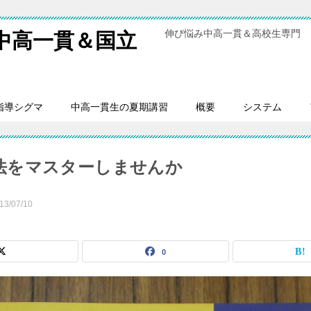
伸び悩み中高一貫＆高校生専門 
中高一貫＆国立
指導シグマ
中高一貫生の夏期講習
概要
システム
法をマスターしませんか
13/07/10
0