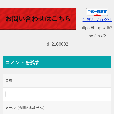
稿
ナ
ビ
にほんブログ村
ゲ
https://blog.with2.
ー
net/link/?
シ
id=2100082
ョ
ン
コメントを残す
名前
メール（公開されません）