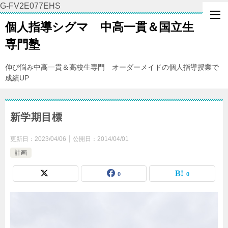
G-FV2E077EHS
個人指導シグマ 中高一貫＆国立生
専門塾
伸び悩み中高一貫＆高校生専門 オーダーメイドの個人指導授業で
成績UP
新学期目標
更新日：
2023/04/06
公開日：
2014/04/01
計画
0
0