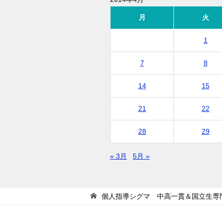
月
火
1
7
8
14
15
21
22
28
29
« 3月
5月 »
個人指導シグマ 中高一貫＆国立生専