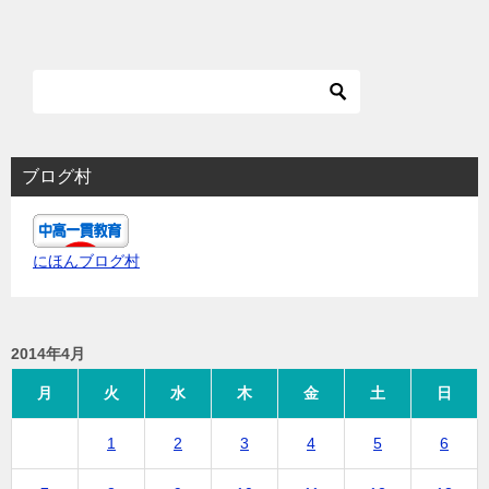
ブログ村
にほんブログ村
2014年4月
月
火
水
木
金
土
日
1
2
3
4
5
6