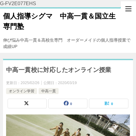
G-FV2E077EHS
個人指導シグマ 中高一貫＆国立生
専門塾
伸び悩み中高一貫＆高校生専門 オーダーメイドの個人指導授業で
成績UP
中高一貫校に対応したオンライン授業
更新日：
2025/02/26
公開日：
2020/03/19
オンライン学習
中高一貫
0
0