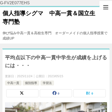
G-FV2E077EHS
個人指導シグマ 中高一貫＆国立生
専門塾
伸び悩み中高一貫＆高校生専門 オーダーメイドの個人指導授業で
成績UP
平均点以下の中高一貫中学生が成績を上げる
には・・・
更新日：
2025/11/24
公開日：
2023/05/15
中高一貫
個別指導
学習法
0
0